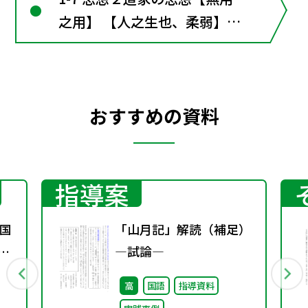
之用】 【人之生也、柔弱】
【大道廃、有仁義】 【上善若
水】【小国寡民】 【曳尾於塗
中】【夢為胡蝶】 ■漢文の窓
おすすめの資料
３ 儒家と道家
指導案
国
「山月記」解読（補足）
年秋
―試論―
高
国語
指導資料