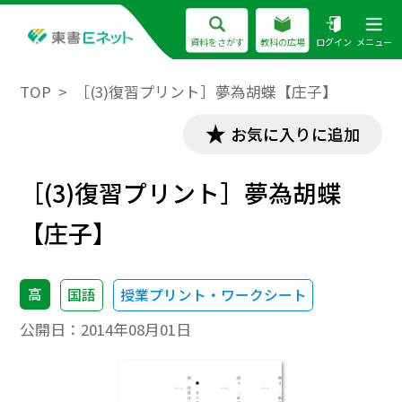
資料をさがす
教科の広場
ログイン
メニュー
TOP
［(3)復習プリント］夢為胡蝶【庄子】
お気に入りに追加
［(3)復習プリント］夢為胡蝶
【庄子】
高
国語
授業プリント・ワークシート
公開日：
2014年08月01日