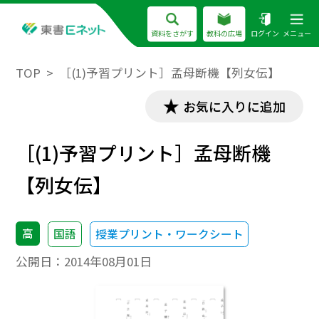
資料をさがす
教科の広場
ログイン
メニュー
TOP
［(1)予習プリント］孟母断機【列女伝】
お気に入りに追加
［(1)予習プリント］孟母断機
【列女伝】
高
国語
授業プリント・ワークシート
公開日：
2014年08月01日