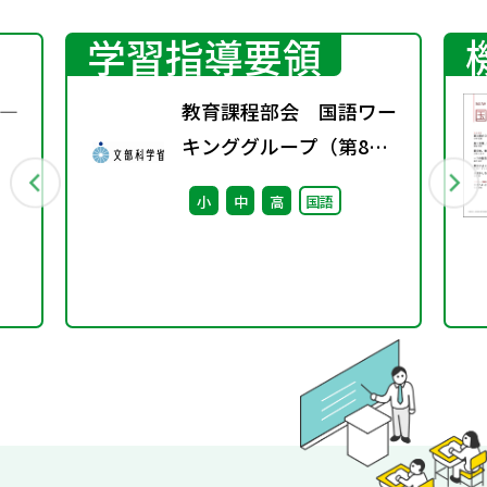
学習指導要領
―
教育課程部会 国語ワー
キンググループ（第8
回） 配付資料
小
中
高
国語