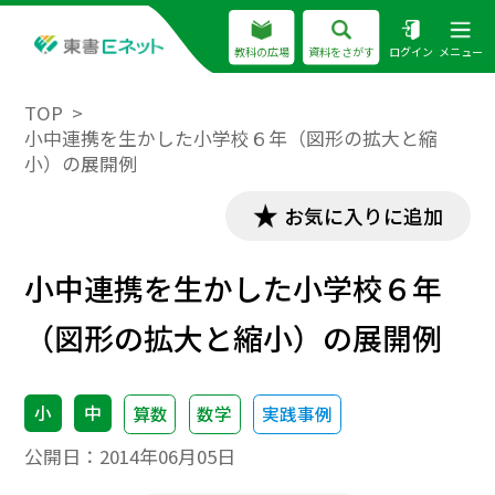
教科の広場
資料をさがす
ログイン
メニュー
TOP
小中連携を生かした小学校６年（図形の拡大と縮
小）の展開例
お気に入りに追加
小中連携を生かした小学校６年
（図形の拡大と縮小）の展開例
小
中
算数
数学
実践事例
公開日：
2014年06月05日