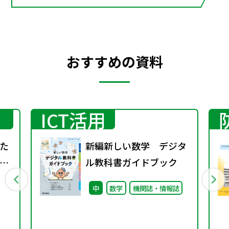
おすすめの資料
ICT活用
た
新編新しい数学 デジタ
～
ル教科書ガイドブック
能
中
数学
機関誌・情報誌
題