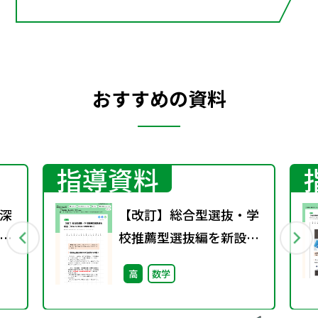
おすすめの資料
指導資料
深
【改訂】総合型選抜・学
校推薦型選抜編を新設
e
（NEW ACTION
高
数学
FRONTIER）