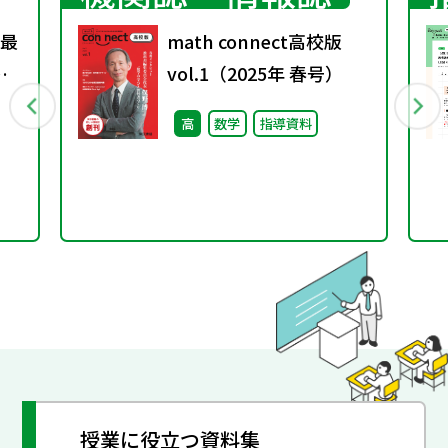
の最
math connect高校版
vol.1（2025年 春号）
ル
高
数学
指導資料
授業に役立つ資料集