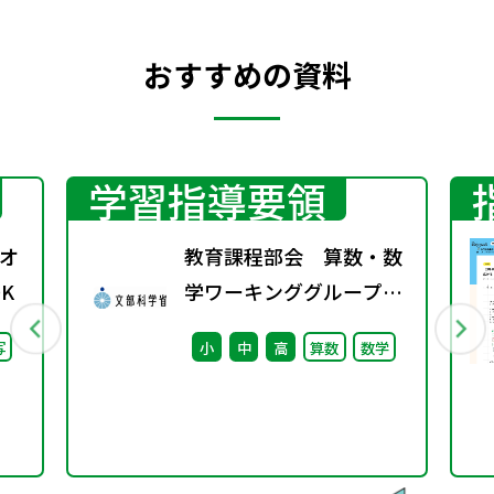
おすすめの資料
学習指導要領
オ
教育課程部会 算数・数
K
学ワーキンググループ
（第6回） 配付資料
写
小
中
高
算数
数学