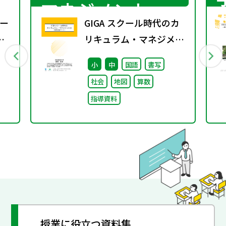
マネジメント
ー
GIGA スクール時代のカ
リキュラム・マネジメン
ト③〜教育活動づくり～
小
中
国語
書写
社会
地図
算数
指導資料
授業に役立つ資料集