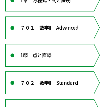
1章 方程式・式と証明
７０１ 数学Ⅱ Advanced
1節 点と直線
７０２ 数学Ⅱ Standard