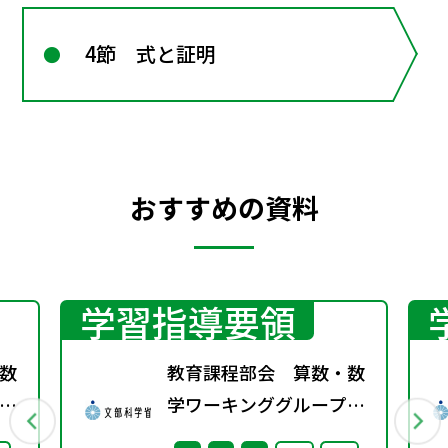
4節 式と証明
おすすめの資料
学習指導要領
数
教育課程部会 算数・数
学ワーキンググループ
料
（第1回） 配付資料