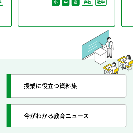
学
小
中
高
算数
数学
ー
催
授業に役立つ資料集
今がわかる教育ニュース