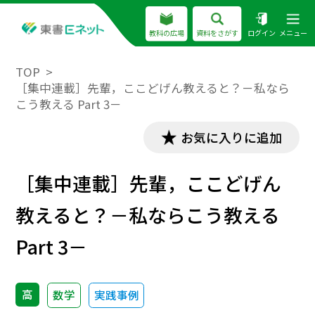
教科の広場
資料をさがす
ログイン
メニュー
TOP
［集中連載］先輩，ここどげん教えると？－私なら
こう教える Part 3－
お気に入りに追加
［集中連載］先輩，ここどげん
教えると？－私ならこう教える
Part 3－
高
数学
実践事例