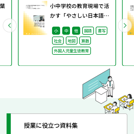
葉
小中学校の教育現場で活
かす「やさしい日本語」
① ～「やさしい日本語」
小
中
他
国語
書写
とは～
社会
地図
算数
外国人児童生徒教育
授業に役立つ資料集