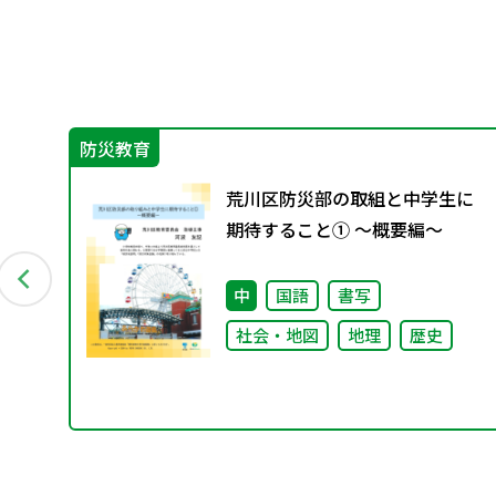
防災教育
保
荒川区防災部の取組と中学生に
育の
期待すること① ～概要編～
中
国語
書写
社会・地図
地理
歴史