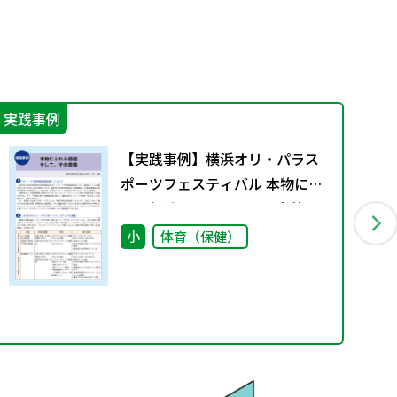
実践事例
エ
【実践事例】横浜オリ・パラス
ポーツフェスティバル 本物にふ
れる価値 そして、その意義"
小
体育（保健）