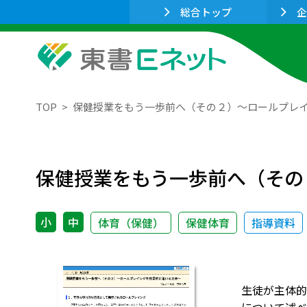
総合トップ
企
TOP
保健授業をもう一歩前へ（その２）～ロールプレ
保健授業をもう一歩前へ（その
小
中
体育（保健）
保健体育
指導資料
生徒が主体的