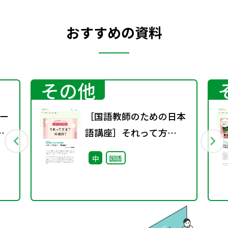
おすすめの資料
その他
ー
［国語教師のための日本
語講座］それって方
言？ 共通語？
中
国語