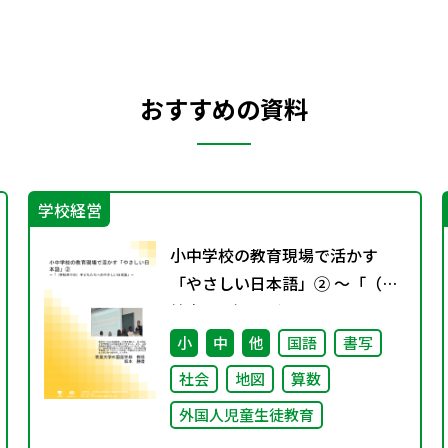
おすすめの資料
学校経営
小中学校の教育現場で活かす
「やさしい日本語」② ～「（学
校内での）子どもたちへのやさ
しい日本語」～
小
中
他
国語
書写
社会
地図
算数
外国人児童生徒教育