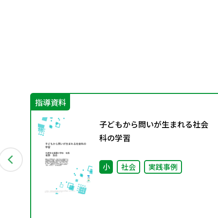
指導資料
も
子どもから問いが生まれる社会
ぐ
科の学習
）
小
社会
実践事例