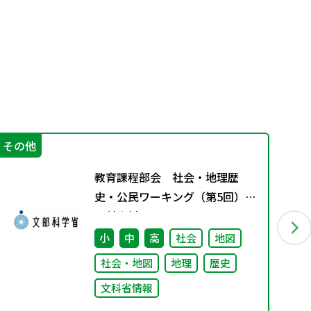
その他
指
教育課程部会 社会・地理歴
史・公民ワーキング（第5回）
配付資料
小
中
高
社会
地図
社会・地図
地理
歴史
文科省情報