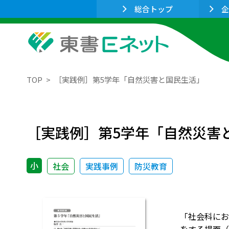
総合トップ
企
TOP
［実践例］第5学年「自然災害と国民生活」
［実践例］第5学年「自然災害
小
社会
実践事例
防災教育
「社会科にお