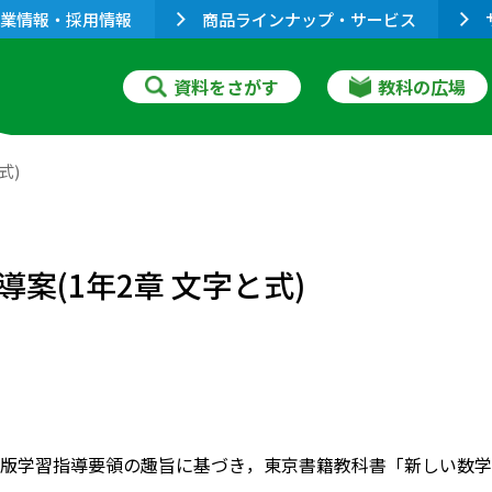
業情報・採用情報
商品ラインナップ・サービス
資料をさがす
教科の広場
式)
案(1年2章 文字と式)
版学習指導要領の趣旨に基づき，東京書籍教科書「新しい数学