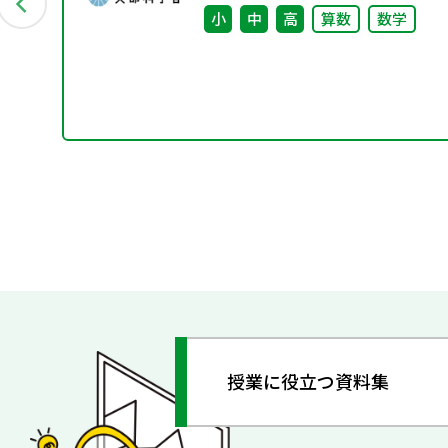
小
中
高
算数
数学
授業に役立つ資料集