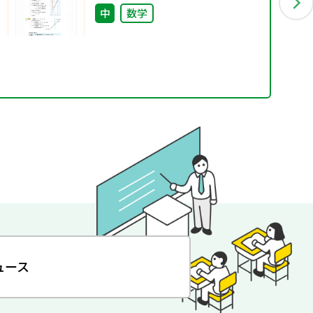
中
数学
ュース