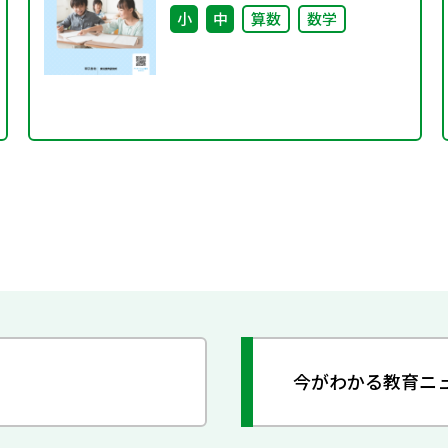
を育てる指導を通して～（特別
小
中
算数
数学
課題136）
今がわかる教育ニ