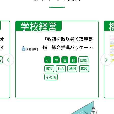
学校経営
オ
「教師を取り巻く環境整
K
備 総合推進パッケー
ジ」取りまとめ
写
小
中
高
他
国語
書写
社会
地図
算数
その他