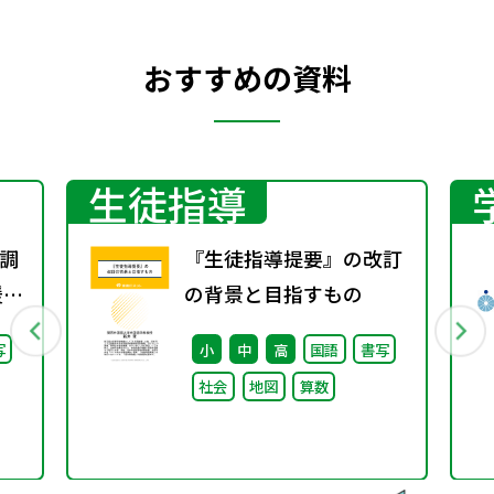
語』
おすすめの資料
生徒指導
調
『生徒指導提要』の改訂
援教
の背景と目指すもの
通
写
小
中
高
国語
書写
調
社会
地図
算数