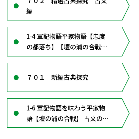
７０２ 精選古典探究 古文
編
1-4 軍記物語平家物語【忠度
の都落ち】【壇の浦の合戦】
〔言語〕「忠度の都落ち」を
読み比べる（参考）この世の
７０１ 新編古典探究
ほかに 建礼門院右京大夫■
古文の窓 2 『平家物語』諸
本と『建礼門院右京大夫集』
1-6 軍記物語を味わう平家物
が描く乱世
語【壇の浦の合戦】 古文の窓
３ 受け継がれる『平家物