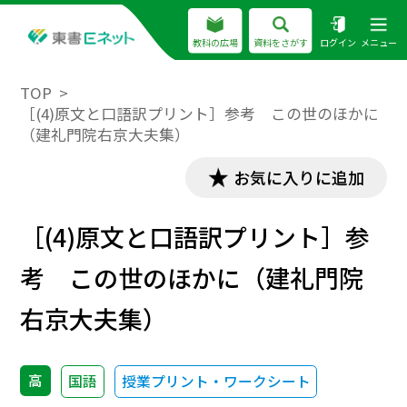
教科の広場
資料をさがす
ログイン
メニュー
TOP
［(4)原文と口語訳プリント］参考 この世のほかに
（建礼門院右京大夫集）
お気に入りに追加
［(4)原文と口語訳プリント］参
考 この世のほかに（建礼門院
右京大夫集）
高
国語
授業プリント・ワークシート