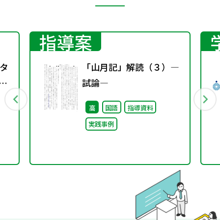
指導案
タ
「山月記」解読（３）―
教科
試論―
中
高
国語
指導資料
実践事例