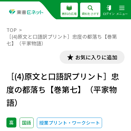
教科の広場
資料をさがす
ログイン
メニュー
TOP
［(4)原文と口語訳プリント］忠度の都落ち【巻第
七】（平家物語）
お気に入りに追加
［(4)原文と口語訳プリント］忠
度の都落ち【巻第七】（平家物
語）
高
国語
授業プリント・ワークシート