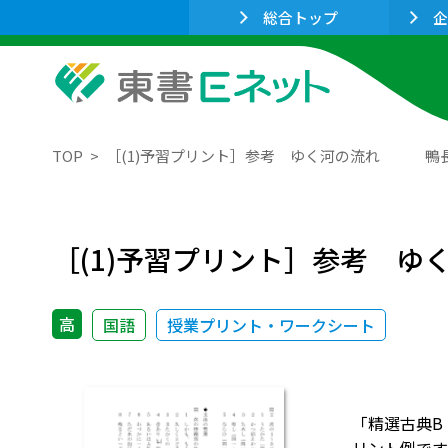
総合トップ
企
TOP
［(1)予習プリント］参考 ゆく河の流れ 鴨
［(1)予習プリント］参考 
高
国語
授業プリント・ワークシート
「精選古典B