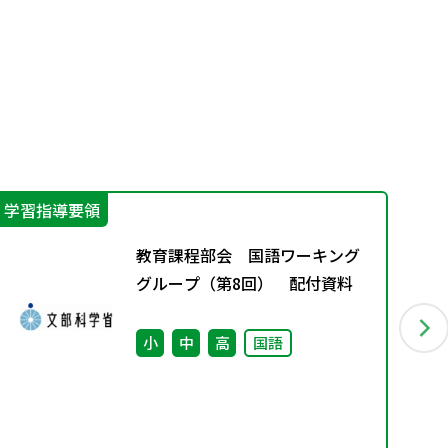
学習指導要領
機
教育課程部会 国語ワーキング
グループ（第8回） 配付資料
小
中
高
国語