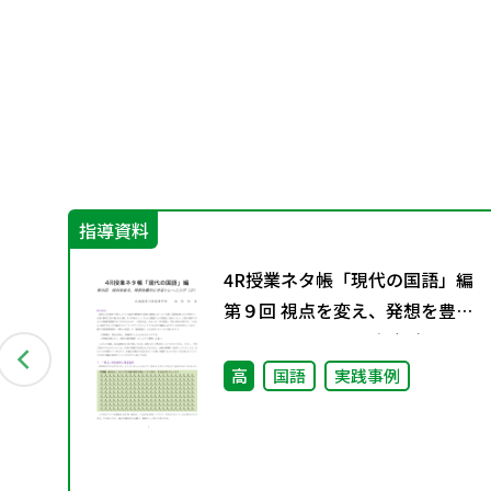
指導資料
グ
4R授業ネタ帳「現代の国語」編
料
第９回 視点を変え、発想を豊か
にするトレーニング（２）
高
国語
実践事例