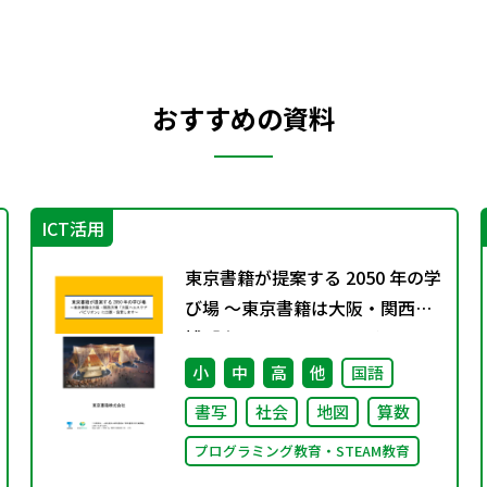
おすすめの資料
ICT活用
東京書籍が提案する 2050 年の学
び場 ～東京書籍は大阪・関西万
博「大阪ヘルスケア パビリオ
ン」に出展・協賛します～
小
中
高
他
国語
書写
社会
地図
算数
プログラミング教育・STEAM教育