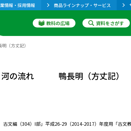
業情報・採用情報
商品ラインナップ・サービス
教科の広場
資料をさがす
長明（方丈記）
ゆく河の流れ 鴨長明（方丈記）
 古文編（304）Ⅰ部」平成26-29（2014-2017）年度用