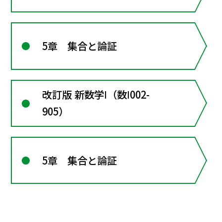
5章 集合と論証
改訂版 新数学Ⅰ（数Ⅰ002-
905）
5章 集合と論証