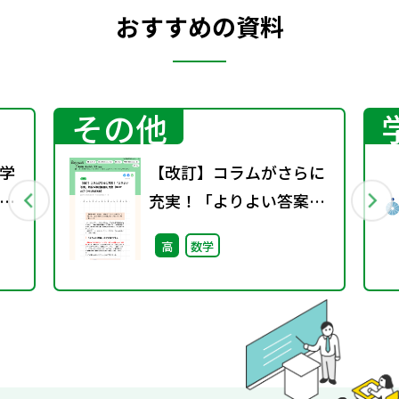
おすすめの資料
その他
学
【改訂】コラムがさらに
充実！「よりよい答案」
新設＆解説動画も用意
高
数学
（NEW ACTION
LEGEND）