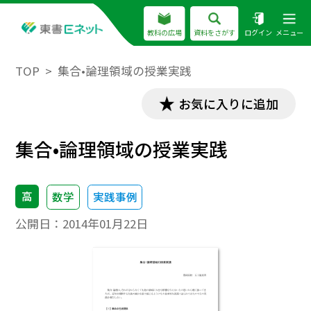
教科の広場
資料をさがす
ログイン
メニュー
TOP
集合•論理領域の授業実践
お気に入りに追加
集合•論理領域の授業実践
高
数学
実践事例
公開日：
2014年01月22日