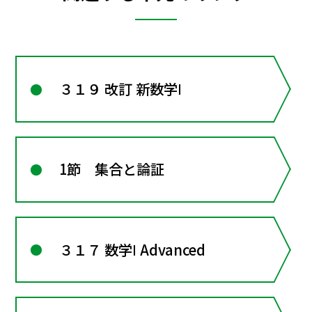
３１９ 改訂 新数学Ⅰ
1節 集合と論証
３１７ 数学Ⅰ Advanced