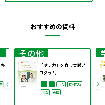
おすすめの資料
その他
指導
「話す力」を育む実践プ
ログラム
価
小
中
社会
特別活動
地理
英語