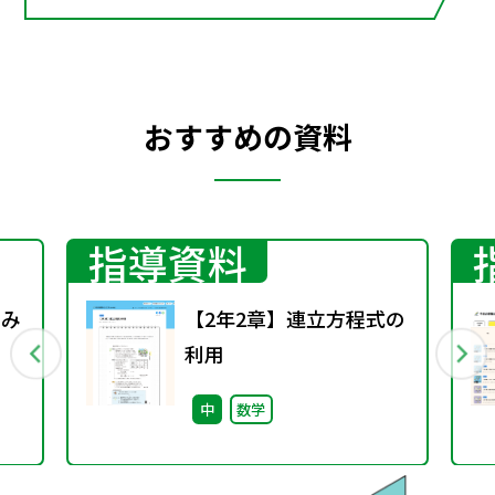
わる資料）
おすすめの資料
指導資料
くみ
【2年2章】連立方程式の
利用
中
数学