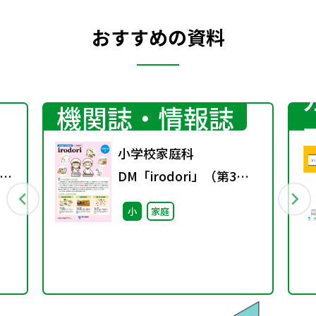
おすすめの資料
機関誌・情報誌
小学校家庭科
研
DM「irodori」（第3
取
号）
小
家庭