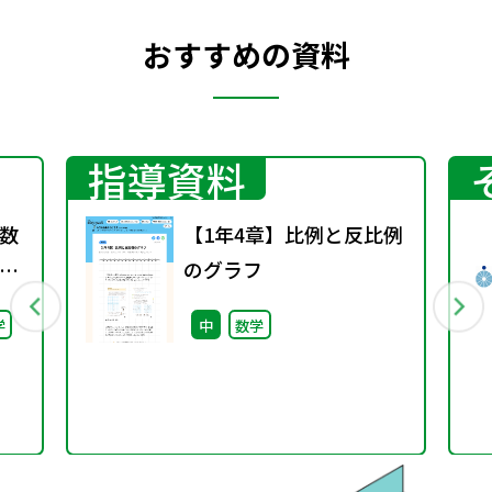
おすすめの資料
指導資料
数
【1年4章】比例と反比例
のグラフ
学
中
数学