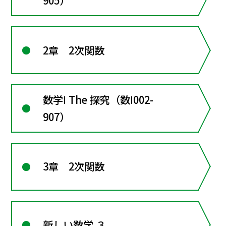
905）
2章 2次関数
数学Ⅰ The 探究（数Ⅰ002-
907）
3章 2次関数
新しい数学 ３