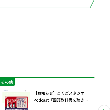
その他
学
［お知らせ］こくごスタジオ
Podcast「国語教科書を聴きな
おす」配信中