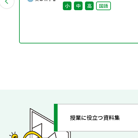
会
小
中
高
国語
授業に役立つ資料集