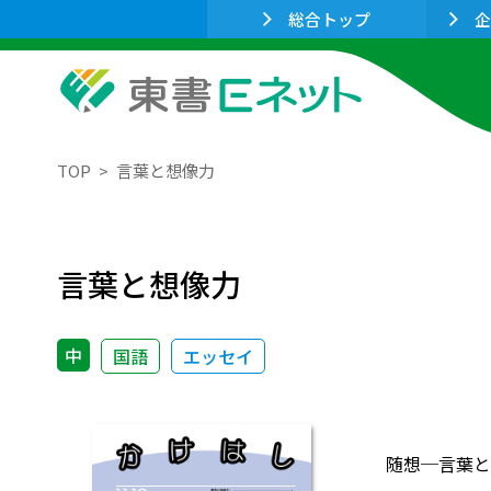
総合トップ
企
TOP
言葉と想像力
言葉と想像力
中
国語
エッセイ
随想─言葉と