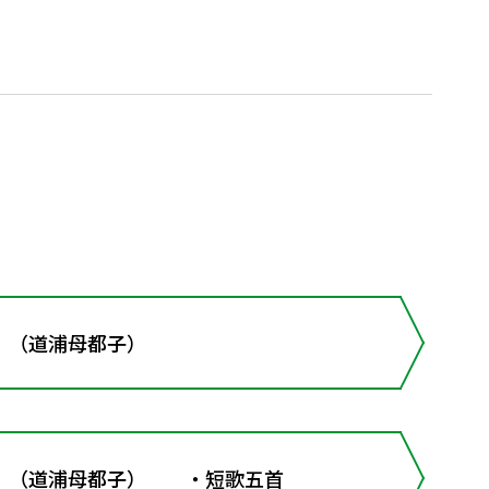
 （道浦母都子）
 （道浦母都子） ・短歌五首