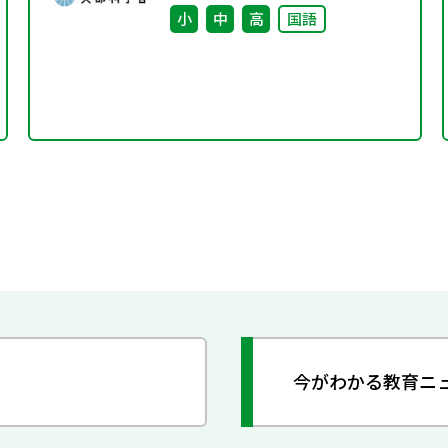
小
中
高
国語
今がわかる教育ニ