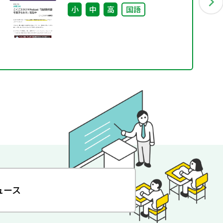
小
中
高
国語
ュース