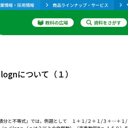
業情報・採用情報
商品ラインナップ・サービス
教科の広場
資料をさがす
）
lognについて（１）
積分と不等式」では，例題として １＋１/２＋１/３＋…＋１/