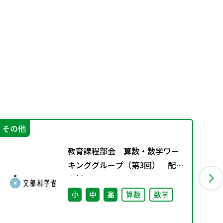
その他
指
教育課程部会 算数・数学ワー
キンググループ（第3回） 配付
資料
小
中
高
算数
数学