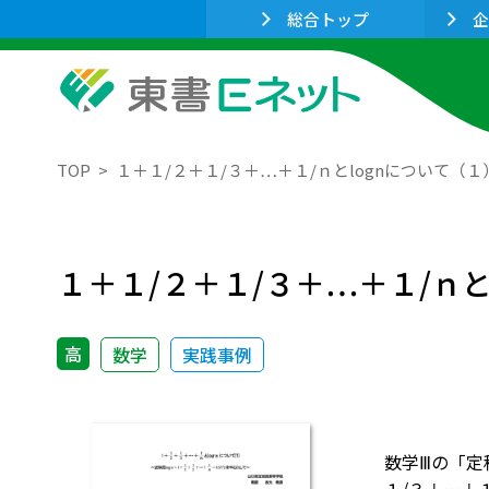
総合トップ
企
TOP
１＋１/２＋１/３＋…＋１/ｎとlognについて（１
１＋１/２＋１/３＋…＋１/ｎと
高
数学
実践事例
数学Ⅲの「定