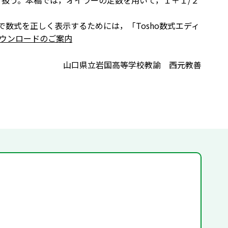
）を扱う。本稿では，オイラーの定数を用いて，１＋１/２
で数式を正しく表示するためには，「Tosho数式エディ
ウンロードのご案内
山口県立岩国高等学校教諭 西元教善