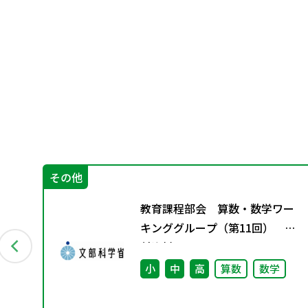
その他
教育課程部会 算数・数学ワー
キンググループ（第11回） 配
付資料
小
中
高
算数
数学