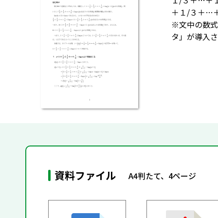
１/３＋…＋
＋１/３＋…
※文中の数式
タ」が導入さ
資料ファイル
A4判たて、4ページ