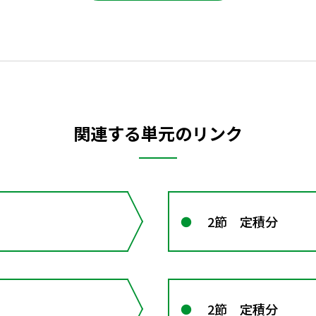
関連する単元のリンク
2節 定積分
2節 定積分