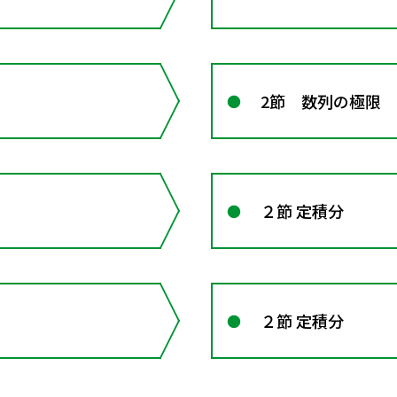
2節 数列の極限
２節 定積分
２節 定積分