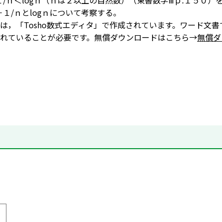
１/ｎ＜logｎ（ｎは２以上の自然数）（東書数学Ⅲｐ.１５０
＋１/ｎとlogｎについて考察する。
は，「Tosho数式エディタ」で作成されています。ワード文書
れていることが必要です。無償ダウンロードはこちら→
無償ダ