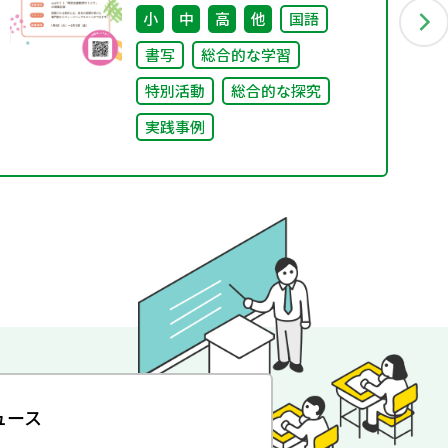
小
中
高
他
国語
書写
総合的な学習
特別活動
総合的な探究
実践事例
ュース