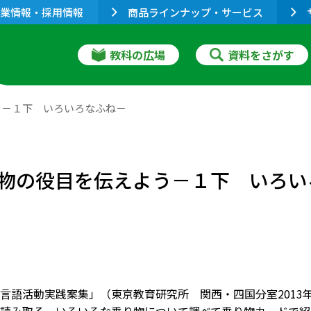
業情報・採用情報
商品ラインナップ・サービス
教科の広場
資料をさがす
う－１下 いろいろなふね－
物の役目を伝えよう－１下 いろい
言語活動実践案集」（東京教育研究所 関西・四国分室2013