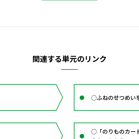
関連する単元のリンク
○ふねのせつめい
○「のりものカー