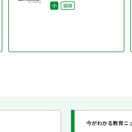
践」~
小
国語
今がわかる教育ニ