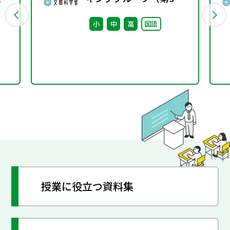
回） 配付資料
小
中
高
国語
授業に役立つ資料集