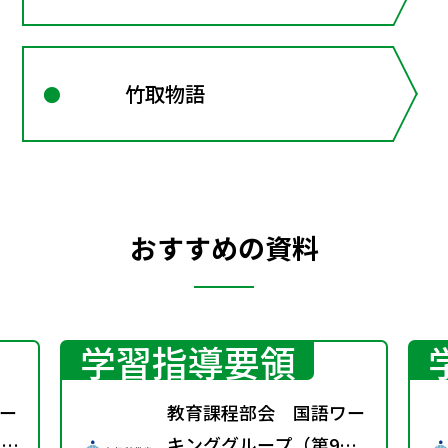
竹取物語
おすすめの資料
学習指導要領
ー
教育課程部会 国語ワー
1
キンググループ（第9