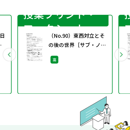
授業プリント・
ワークシート
日
（No.90）東西対立とそ
現
の後の世界［サブ・ノー
権者
ト］
高
料