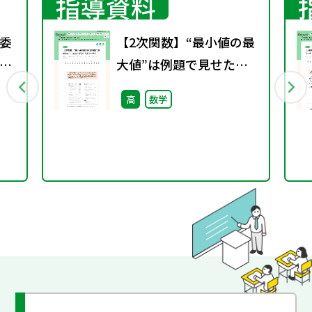
指導資料
委
【2次関数】“最小値の最
学
大値”は例題で見せた
い！（ニューグローバル
高
数学
マーチ）