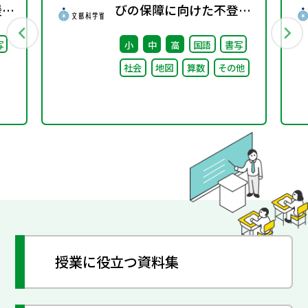
援教
びの保障に向けた不登校
通
対策推進本部（第4回）
写
小
中
高
国語
書写
調
安心して学べる魅力ある
社会
地図
算数
その他
学校づくりの推進に向け
た方向性等について議論
授業に役立つ資料集