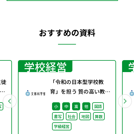
おすすめの資料
学校経営
生徒
「令和の日本型学校教
に
育」を担う 質の高い教師
の確保のための環境整備
写
小
中
高
他
国語
に関する 総合的な方策に
書写
社会
地図
算数
ついて （答申）
学級経営