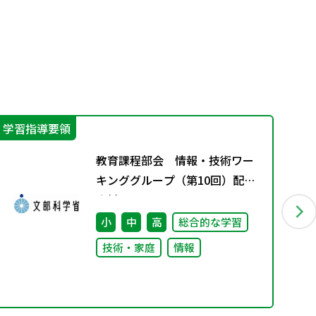
学習指導要領
進
教育課程部会 情報・技術ワー
キンググループ（第10回）配付
資料
小
中
高
総合的な学習
技術・家庭
情報