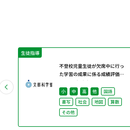
生徒指導
め
不登校児童生徒が欠席中に行っ
ア
た学習の成果に係る成績評価に
ついて（通知）
小
中
高
他
国語
書写
社会
地図
算数
その他