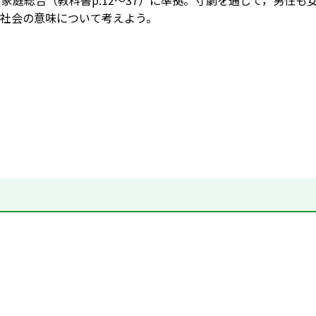
7），家庭総合（教科書p.12～37）に準拠。寸劇を通して，男
社会の意味について考えよう。