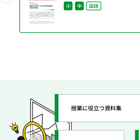
小
中
国語
授業に役立つ資料集