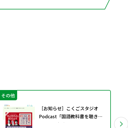
その他
学
［お知らせ］こくごスタジオ
Podcast「国語教科書を聴きな
おす」配信中