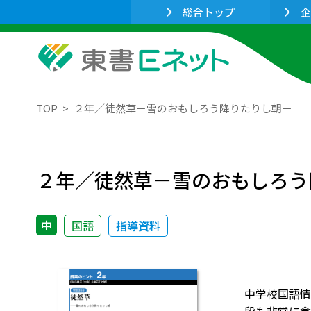
総合トップ
企
TOP
２年／徒然草－雪のおもしろう降りたりし朝－
２年／徒然草－雪のおもしろう
中
国語
指導資料
中学校国語情