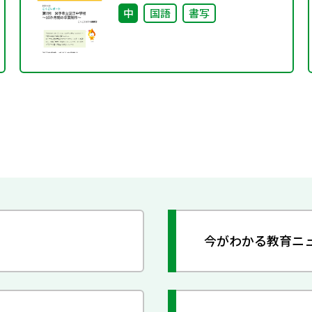
中
国語
書写
今がわかる教育ニ