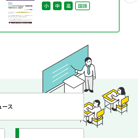
小
中
高
国語
ュース