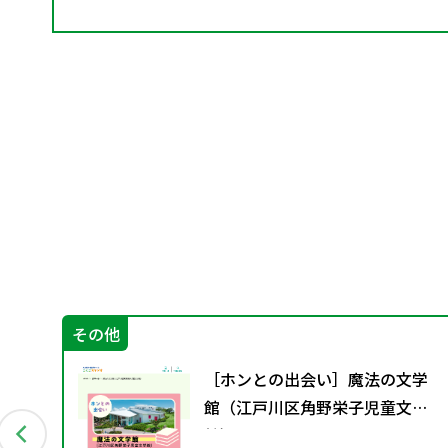
その他
グ
［ホンとの出会い］魔法の文学
資料
館（江戸川区角野栄子児童文学
館）