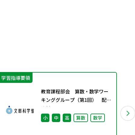
学習指導要領
IC
教育課程部会 算数・数学ワー
キンググループ（第1回） 配付
資料
小
中
高
算数
数学