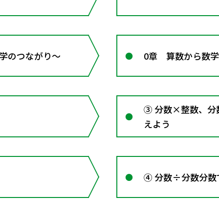
 数学のつながり～
0章 算数から数
③ 分数×整数、
えよう
④ 分数÷分数分