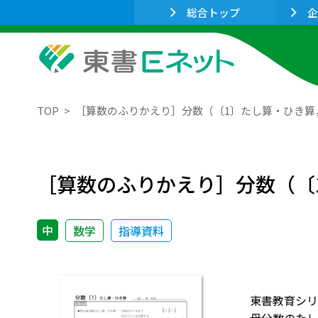
総合トップ
企
TOP
［算数のふりかえり］分数（〔1〕たし算・ひき算
［算数のふりかえり］分数（〔
中
数学
指導資料
東書教育シリ