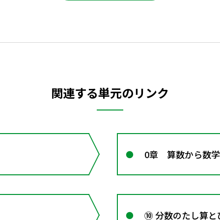
関連する単元のリンク
0章 算数から数
⑩ 分数のたし算