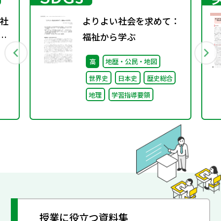
社
よりよい社会を求めて：
年春
福祉から学ぶ
通
高
地歴・公民・地図
世界史
日本史
歴史総合
地理
学習指導要領
授業に役立つ資料集