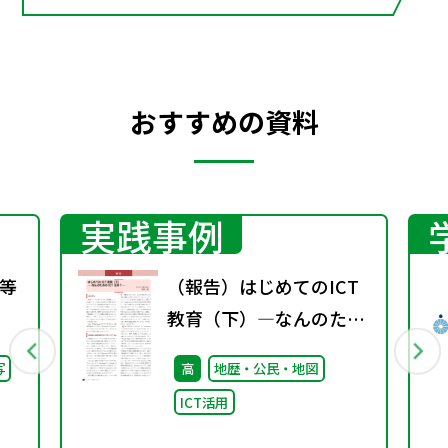
おすすめの資料
実践事例
等
（報告）はじめてのICT
教育（下）―なんのため
のICT活用？―
写
高
地歴・公民・地図
ICT活用