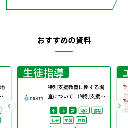
おすすめの資料
生徒指導
地
特別支援教育に関する調
グ
査について （特別支援教
育体制整備状況調査、通
小
中
高
国語
書写
級による指導実施状況調
社会
地図
算数
査）