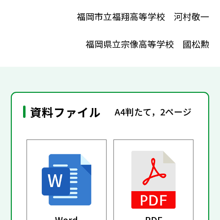
福岡市立福翔高等学校 河村敬一
福岡県立宗像高等学校 國松勲
資料ファイル
A4判たて，2ページ
Word
PDF