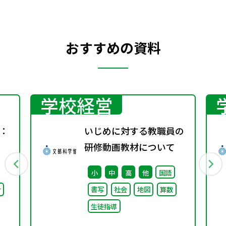
おすすめの資料
学校経営
：
いじめに対する教職員の
研修動画教材について
小
中
高
他
国語
合
書写
社会
地図
算数
生徒指導