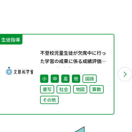
生徒指導
学
不登校児童生徒が欠席中に行っ
た学習の成果に係る成績評価に
ついて（通知）
小
中
高
他
国語
書写
社会
地図
算数
その他