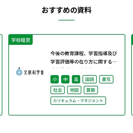
おすすめの資料
学校経営
今後の教育課程、学習指導及び
学習評価等の在り方に関する有
識者検討会の論点整理を掲載し
ました
小
中
高
国語
書写
社会
地図
算数
カリキュラム・マネジメント