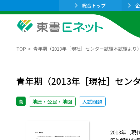
総合トップ
企
TOP
青年期（2013年［現社］センター試験本試験より
青年期（2013年［現社］セン
高
地歴・公民・地図
入試問題
2013年［