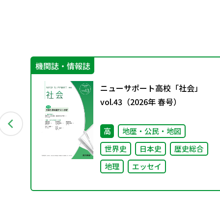
機関誌・情報誌
先生
ニューサポート高校「社会」
vol.43（2026年 春号）
理
高
地歴・公民・地図
世界史
日本史
歴史総合
地理
エッセイ