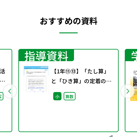
おすすめの資料
指導資料
活
【1年⑪⑬】「たし算」
」
と「ひき算」の定着のた
）子
めに～デジタルコンテン
写
小
算数
日
ツを活用して～