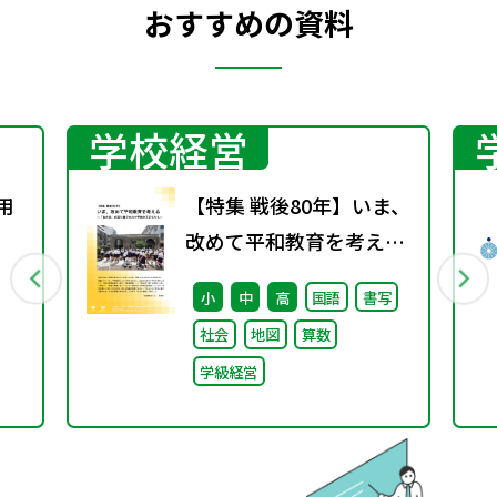
おすすめの資料
学校経営
用
【特集 戦後80年】いま、
改めて平和教育を考え
る〜「あの日」を語り継
小
中
高
国語
書写
ぐ本川小学校の子どもた
社会
地図
算数
ち〜
学級経営