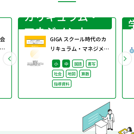
カリキュラム・
マネジメント
会
GIGA スクール時代のカ
ス
リキュラム・マネジメン
ト②〜組織づくり～
小
中
国語
書写
社会
地図
算数
指導資料