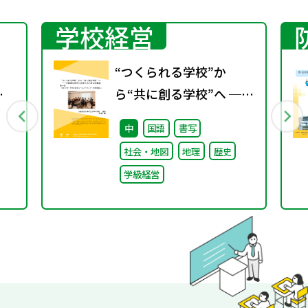
学校経営
“つくられる学校”か
ら“共に創る学校”へ ──
」
不確実な時代に応答する
中
国語
書写
標
小津中の実践 第一回 “当
社会・地図
地理
歴史
え
たり前”を問い直すルー
学級経営
ルメイキング（校則見直
し）