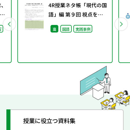
ま、
4R授業ネタ帳「現代の国
語」編 第９回 視点を変
継
え、発想を豊かにするト
写
高
国語
実践事例
た
レーニング（２）
授業に役立つ資料集