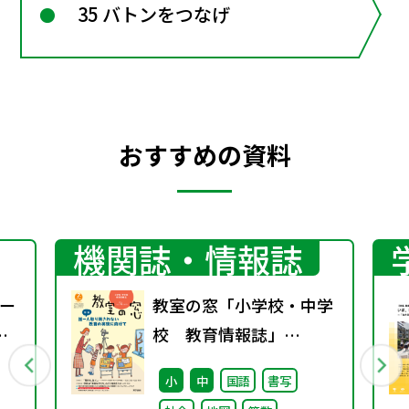
35 バトンをつなげ
おすすめの資料
機関誌・情報誌
ー
教室の窓「小学校・中学
校 教育情報誌」
vol.74 2025年1月発行
小
中
国語
書写