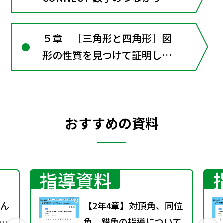
５章 ［三角形と四角形］図
形の性質を見つけて証明しよ
う（章全体にかかわる資料）
おすすめの資料
指導資料
学ん
【2年4章】対頂角、同位
し
角、錯角の指導について