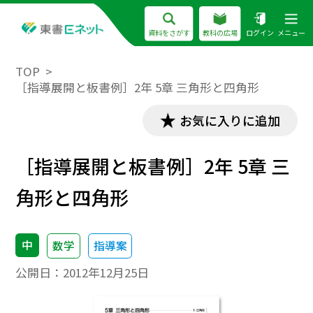
資料をさがす
教科の広場
ログイン
メニュー
TOP
［指導展開と板書例］2年 5章 三角形と四角形
お気に入りに追加
［指導展開と板書例］2年 5章 三
角形と四角形
中
数学
指導案
公開日：
2012年12月25日