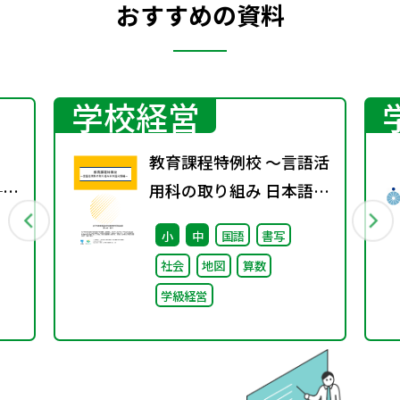
おすすめの資料
学校経営
教育課程特例校 ～言語活
──
用科の取り組み 日本語分
る
野編～
小
中
国語
書写
“当
社会
地図
算数
ー
学級経営
直