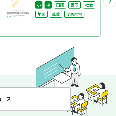
小
中
国語
書写
社会
地図
算数
学級経営
ュース