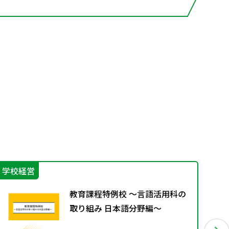
学校経営
機
教育課程特例校 ～言語活用科の
取り組み 日本語分野編～