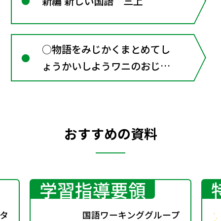
新編 新しい国語 三上
○物語をみじかくまとめてし
ょうかいしようワニのおじい
さんのたから物（物語） 川
崎洋 かん字を使おう 3／言
葉相だん室：人物やものの様
おすすめの資料
子を表す言葉
学習指導要領
タ
国語ワーキンググループ