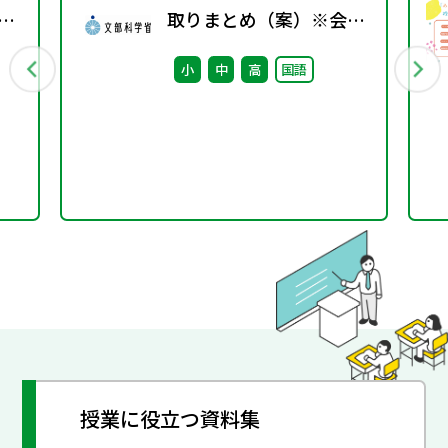
教科
取りまとめ（案）※会議
中
後修正
小
中
高
国語
授業に役立つ資料集