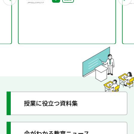
び
もがうれしさを感じられ
る学びを作る～（後編）
授業に役立つ資料集
今がわかる教育ニュース