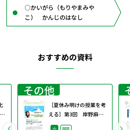
○かいがら（もりやまみや
こ） かんじのはなし
おすすめの資料
その他
化
［夏休み明けの授業を考
える］第3回 岸野麻衣
主
先生インタビュー～子ど
小
国語