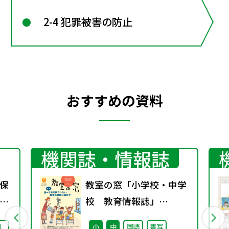
2-4 犯罪被害の防止
おすすめの資料
機関誌・情報誌
保
教室の窓「小学校・中学
ー
校 教育情報誌」
vol.74 2025年1月発行
）
小
中
国語
書写