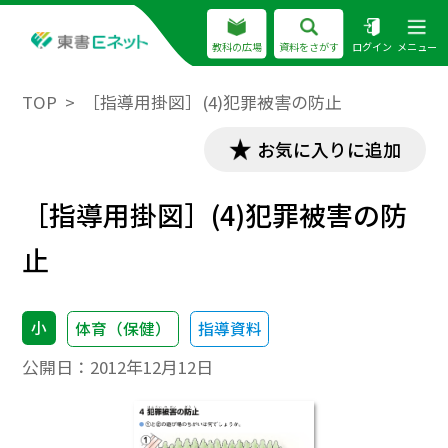
教科の広場
資料をさがす
ログイン
メニュー
TOP
［指導用掛図］(4)犯罪被害の防止
お気に入りに追加
［指導用掛図］(4)犯罪被害の防
止
小
体育（保健）
指導資料
公開日：
2012年12月12日